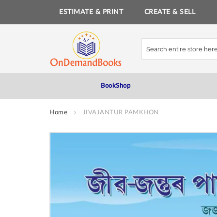
ESTIMATE & PRINT
CREATE & SELL
Skip
to
Content
BookShop
Home
JIVAJANTUR PAMKHON
Skip
to
the
end
of
the
images
gallery