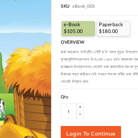
SKU
eBook_005
e-Book
Paperback
$105.00
$180.00
OVERVIEW
জৰ্জ অৰ্‌ৱেলৰ ‘নাইন্‌টিন এইটি ফ’ৰ’ নামৰ সুবৃহৎ উপন্
ক্ষুদ্ৰাকৃতিউপন্যাসখন৷ ইংলণ্ডত ১৯৪৫ চনত প্ৰথমবাৰ প
ৰূপকাত্মক উপন্যাসখনত সোমাই থকা ৰাজনৈতিক ব্যংগৰ সুক্
বিপ্লৱৰ পাছৰ ৰাছিয়াৰ সেই সময়ৰ শাসনৰ গাদীত থকা ষ্টেলি
লোকেই বিশ্বাস কৰে৷
Qty
Login To Continue