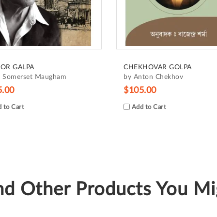
OR GALPA
CHEKHOVAR GOLPA
. Somerset Maugham
by Anton Chekhov
5.00
$105.00
 to Cart
Add to Cart
d Other Products You Mig