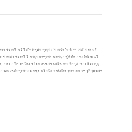
যাসখনৰ পাছতেই আটাইতকৈ বিখ্যাত গ্ৰন্থ হ’ল তেওঁৰ ‘এনিমেল ফাৰ্ম’ নামৰ এই
্ৰকাশ হোৱাৰ পাছতেই ই সৰ্বত্ৰ একপ্ৰকাৰ আলোড়ন তুলিবলৈ সক্ষম হৈছিল৷ এই
ষ্ম, সংবেদনশীল ৰূপটোৱে পাঠকক তৎক্ষনাৎ মোহিত কৰে৷ উপন্যাসখনৰ বিষয়বস্তু
ন আৰু তেওঁৰ প্ৰশাসনক লক্ষ্য কৰি ৰচিত ৰাজনৈতিক ব্যঙ্গৰ এক ৰূপ বুলিপ্ৰায়ভাগ