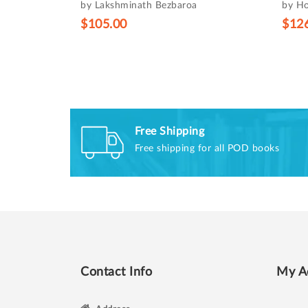
by Lakshminath Bezbaroa
by H
$105.00
$12
Free Shipping
Free shipping for all POD books
Contact Info
My A