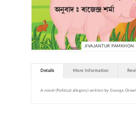
JIVAJANTUR PAMKHON
Skip
to
the
beginning
Details
More Information
Rev
of
the
images
A novel (Political allegory) written by George Orw
gallery