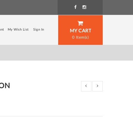
unt
My Wish List
Sign In
MY CART
0
HON