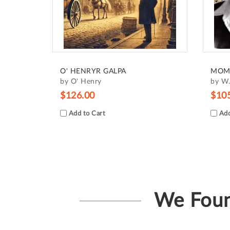
O' HENRYR GALPA
MOM
by O' Henry
by W
$126.00
$10
Add to Cart
Add
We Foun