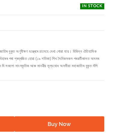
IN STOCK
 বুকুত অণুবীক্ষণ যন্ত্ৰেৰে চালেহে দেখা পোৱা যায়। বিভিন্ন ঐতিহাসিক
ৰু বিহাৰৰ পৰা প্ৰব্ৰজিত হোৱা (১৯ শতিকা) শিখ সৈনিকসকল পৰৱৰ্তীকালত অসমৰ
াদ দি সকলো সাংস্কৃতিক আৰু মানৱীয় মূল্যবোধ অসমীয়া মহাজাতিৰ বুকুত সঁপি
Buy Now