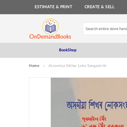
ESTIMATE & PRINT
CREATE & SELL
Skip
to
Content
BookShop
Home
Assomiya Sikhar Loko Sangaskriti
Skip
to
the
end
of
the
images
gallery