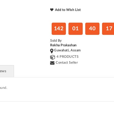
Add to Wish List
142
01
40
16
Sold By
Rekha Prakashan
Guwahati, Assam
4 PRODUCTS
Contact Seller
iews
ound.