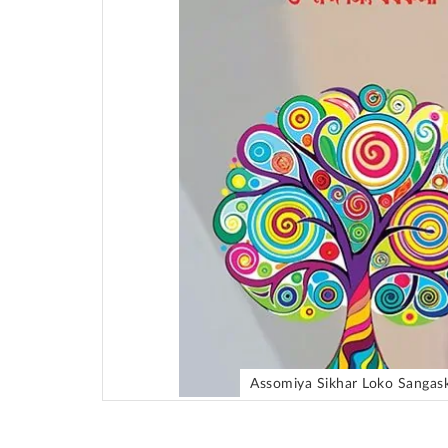
Assomiya Sikhar Loko Sangask
Skip
to
the