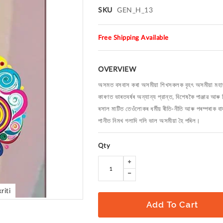
SKU
GEN_H_13
Free Shipping Available
OVERVIEW
অসমত বসবাস কৰা অসমীয়া শিখসকলক বৃহৎ অসমীয়া মহাজাতিৰ
কাৰণত ভাৰতবৰ্ষৰ অন্যান্য প্রান্ত, বিশেষকৈ পাঞ্জাৱ আ
ৰসাল মাটিত তেওঁলোকৰ ধৰ্মীয় ৰীতি-নীতি আৰু পৰম্পৰাক ব
পানীত নিমখ গলাদি গলি ভাল অসমীয়া হৈ পৰিল।
Qty
riti
Add To Cart