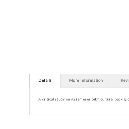
beginning
of
the
images
gallery
Details
More Information
Rev
A critical study on Assameses Sikh cultural back gr