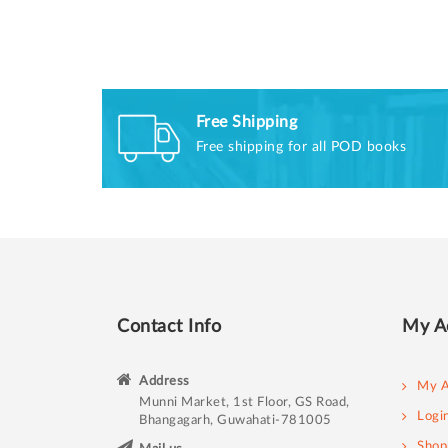
Free Shipping
Free shipping for all POD books
Contact Info
My A
Address
My A
Munni Market, 1st Floor, GS Road,
Logi
Bhangagarh, Guwahati-781005
Shop